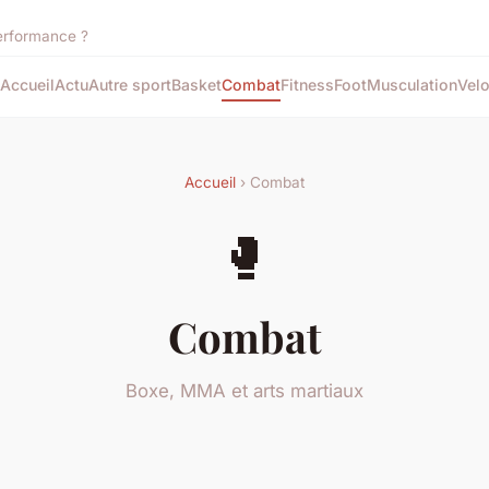
performance ?
Accueil
Actu
Autre sport
Basket
Combat
Fitness
Foot
Musculation
Vel
Accueil
› Combat
🥊
Combat
Boxe, MMA et arts martiaux