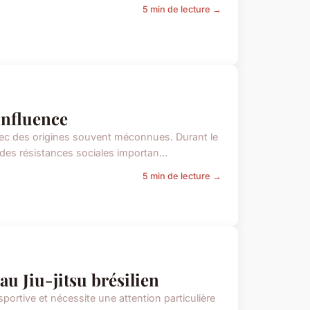
5 min de lecture →
influence
vec des origines souvent méconnues. Durant le
des résistances sociales importan...
5 min de lecture →
u Jiu-jitsu brésilien
sportive et nécessite une attention particulière